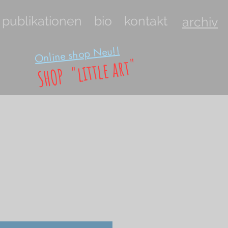
publikationen
bio
kontakt
archiv
Online shop Neu!!
SHOP "little art"