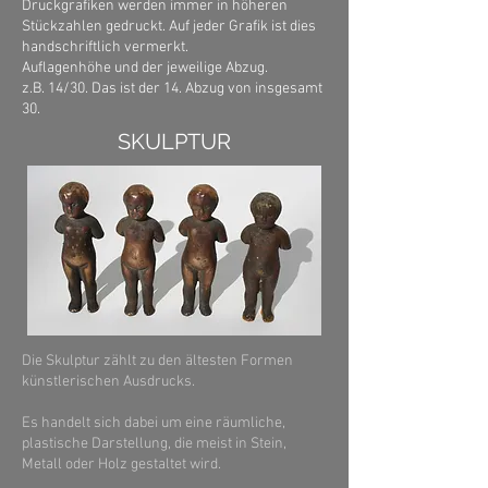
Druckgrafiken werden immer in höheren
Stückzahlen gedruckt. Auf jeder Grafik ist dies
handschriftlich vermerkt.
Auflagenhöhe und der jeweilige Abzug.
z.B. 14/30. Das ist der 14. Abzug von insgesamt
30.
SKULPTUR
Die Skulptur zählt zu den ältesten Formen
künstlerischen Ausdrucks.
Es handelt sich dabei um eine räumliche,
plastische Darstellung, die meist in Stein,
Metall oder Holz gestaltet wird.