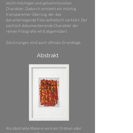
leicht milchigen und geheimnisvollen
Charakter. Dadurch entsteht ein milchig
transparenter Überzug, der das
darunterliegende Foto ästhetisch verklärt. Der
sachlich dokumentierende Charakter der
reinen Fotografie wird abgemildert.
Zeichnungen sind auch oftmals Grundlage.
Abstrakt
Als Abstrakte Malerei wird ein Ordnen oder