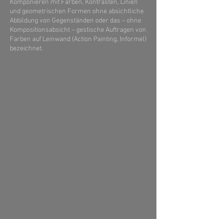
Komponieren mit Farben, Kontrasten, Linien
und geometrischen Formen ohne absichtliche
Abbildung von Gegenständen oder das – ohne
Kompositionsabsicht – gestische Auftragen von
Farben auf Leinwand (Action Painting, Informel)
bezeichnet.