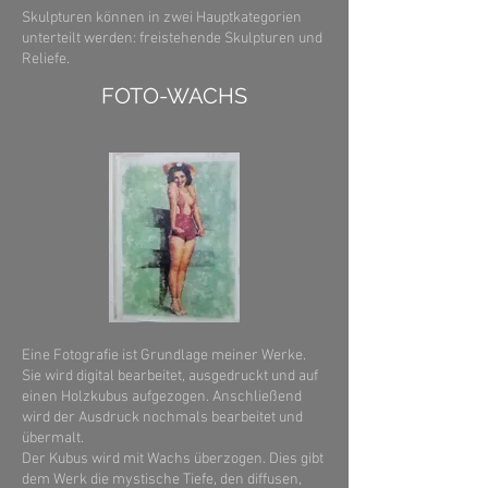
Skulpturen können in zwei Hauptkategorien
unterteilt werden: freistehende Skulpturen und
Reliefe.
FOTO-WACHS
Eine Fotografie ist Grundlage meiner Werke.
Sie wird digital bearbeitet, ausgedruckt und auf
einen Holzkubus aufgezogen. Anschließend
wird der Ausdruck nochmals bearbeitet und
übermalt.
Der Kubus wird mit Wachs überzogen. Dies gibt
dem Werk die mystische Tiefe, den diffusen,