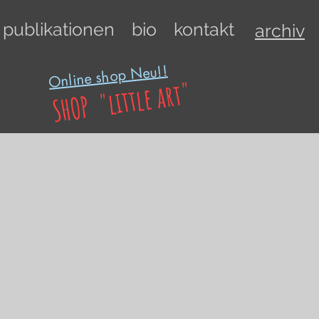
publikationen
bio
kontakt
archiv
Online shop Neu!!
SHOP "little art"